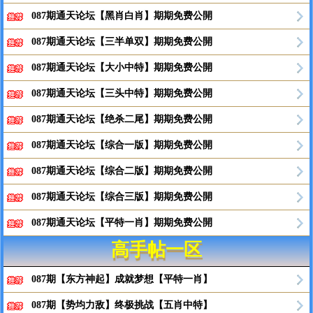
087期通天论坛【黑肖白肖】期期免费公開
087期通天论坛【三半单双】期期免费公開
087期通天论坛【大小中特】期期免费公開
087期通天论坛【三头中特】期期免费公開
087期通天论坛【绝杀二尾】期期免费公開
087期通天论坛【综合一版】期期免费公開
087期通天论坛【综合二版】期期免费公開
087期通天论坛【综合三版】期期免费公開
087期通天论坛【平特一肖】期期免费公開
高手帖一区
087期【东方神起】成就梦想【平特一肖】
087期【势均力敌】终极挑战【五肖中特】