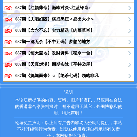
087期【红颜薄命】巅峰对决≤红蓝绿肖≥
087期【夫唱妇随】横扫黑庄＜必出大小＞
087期【念念不忘】实力精选【肉菜草肖】
087期一览无余【不中五码】梦想的地方
087期【铺天盖地】发财资料【稳杀一合】
087期【天真烂漫】期期实战【平特②尾】
087期《娓娓而来》∝【绝杀七码】领略非凡
说明
本论坛所提供的内容、资料、图片和资讯，只应用在合法
的香港⑥合彩资料探讨，暂不适用于其它，外围博彩和使
用。特此声明！
论坛免责声明：以上所有广告内容均为赞助商提供，本站
不对其经营行为负责。浏览或使用者须自行承担有关责
任，本网站恕不负责。