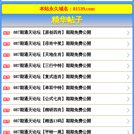
本站永久域名：81539.com
精华帖子
087期通天论坛【原创四肖】期期免费公開
087期通天论坛【④肖中奖】期期免费公開
087期通天论坛【天地生肖】期期免费公開
087期通天论坛【三行中特】期期免费公開
087期通天论坛【复式连肖】期期免费公開
087期通天论坛【单双中特】期期免费公開
087期通天论坛【公式七肖】期期免费公開
087期通天论坛【精研四肖】期期免费公開
087期通天论坛【精选13码】期期免费公開
087期通天论坛【平特一尾】期期免费公開