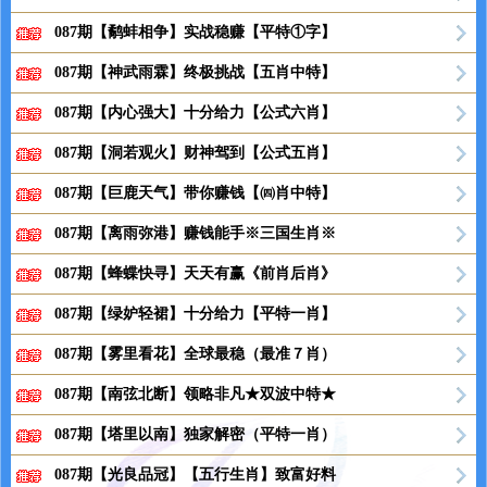
087期【鹬蚌相争】实战稳赚【平特①字】
087期【神武雨霖】终极挑战【五肖中特】
087期【内心强大】十分给力【公式六肖】
087期【洞若观火】财神驾到【公式五肖】
087期【巨鹿天气】带你赚钱【㈣肖中特】
087期【离雨弥港】赚钱能手※三国生肖※
087期【蜂蝶快寻】天天有赢《前肖后肖》
087期【绿妒轻裙】十分给力【平特一肖】
087期【雾里看花】全球最稳（最准７肖）
087期【南弦北断】领略非凡★双波中特★
087期【塔里以南】独家解密（平特一肖）
087期【光良品冠】【五行生肖】致富好料